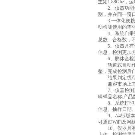
主频1.88Ghz
2、仪器功能包
测，并在同一窗
3.一体化便携
动检测使用的需求。仪
4、系统自带数
总数，合格数，
5、仪器具有任
信息，检测更加
6、胶体金检
轨道式自动传输
整，完成检测后
结果判定线可修
兼容市场上其他
7、仪器检测系
辑样品名称;产
8、系统打印自
信息、抽样日期
9、A4纸版本
可通过WiFi及
10、仪器具有 
上传，检测结果