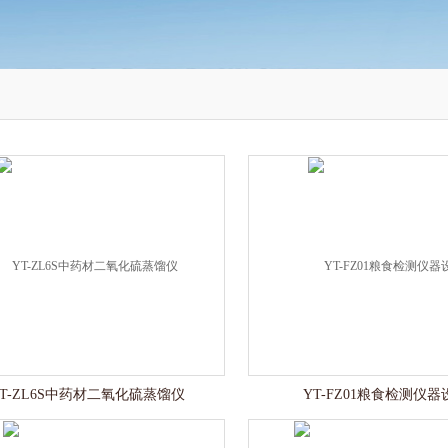
YT-ZL6S中药材二氧化硫蒸馏仪
YT-FZ01粮食检测仪器