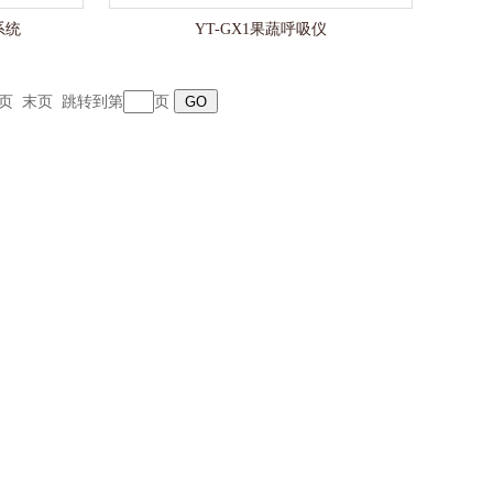
系统
YT-GX1果蔬呼吸仪
页
末页
跳转到第
页