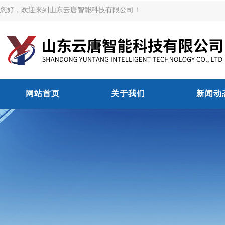
您好，欢迎来到山东云唐智能科技有限公司！
网站首页
关于我们
新闻动