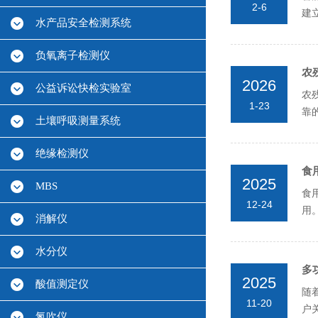
2-6
建
水产品安全检测系统
从
负氧离子检测仪
农
2026
公益诉讼快检实验室
农
1-23
靠
土壤呼吸测量系统
求
绝缘检测仪
食
2025
MBS
食
12-24
用
消解仪
保
水分仪
多
2025
酸值测定仪
随
11-20
户
氮吹仪