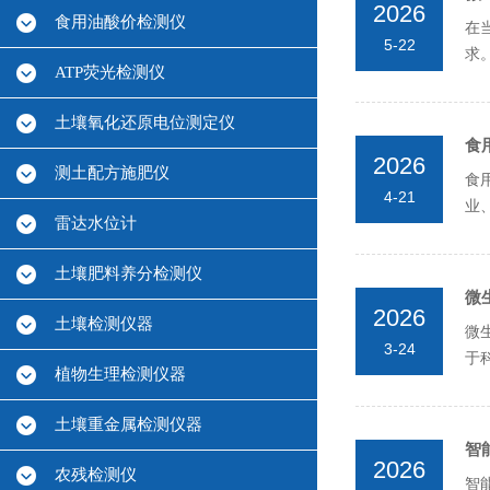
2026
食用油酸价检测仪
在
5-22
求
ATP荧光检测仪
的
土壤氧化还原电位测定仪
食
2026
测土配方施肥仪
食
4-21
业
雷达水位计
性
土壤肥料养分检测仪
微
2026
土壤检测仪器
微
3-24
于
植物生理检测仪器
的
土壤重金属检测仪器
智
2026
农残检测仪
智