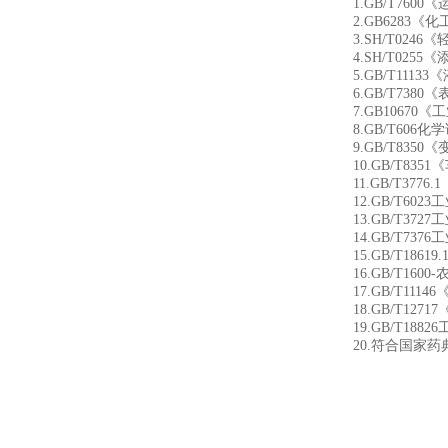
1.GB/T7600
2.GB6283《
3.SH/T0246
4.SH/T0255
5.GB/T1113
6.GB/T7380
7.GB10670
8.GB/T606
9.GB/T8350
10.GB/T835
11.GB/T377
12.GB/T60
13.GB/T372
14.GB/T737
15.GB/T186
16.GB/T160
17.GB/T111
18.GB/T127
19.GB/T18826工
20.符合国家药