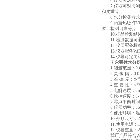
6.仪器可对样品
7.仪器可对检测
和皮重等。
8.水分检测方式
9.内置热敏打印
位、检测日期等)。
10.样品检测结
11.检测数据可
12.仪器配备标准
13.仪器配备Wi
14.仪器可定向
卡尔费休水分
1.测量范围：0.0
2.灵 敏 阈：0.01
3.准 确 度：对于5
4.重 复 性：≤2
5.电解速度：2m
6.搅拌速度：1-1
7.零点平衡时间：
8.仪器功率：36
9.使用环境：温度5
10.外形尺寸：235*
11.使用电源：12
12.仪器重量：2
我厂产品符合以