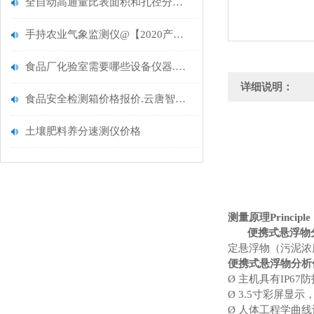
全自动高通量比表面积和孔径分析仪【重磅推荐】全自动比表面积和孔径分析仪
手持农业气象监测仪@【2020产品大全】
食品厂化验室需要哪些设备仪器.推荐选择云唐新品
详细说明：
食品安全检测箱价格报价.云唐智能新款更新
土壤肥料养分速测仪价格
测量原理Principl
便携式悬浮物
定悬浮物（污泥浓
便携式悬浮物分析
Ø
主机具有IP67
Ø
3.5寸彩屏显
Ø
人体工程学曲线