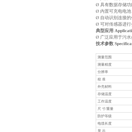
Ø
具有数据存储功
Ø
内置可充电电池
Ø
自动识别连接的
Ø
可对传感器进行
典型应用 Applicati
Ø
广泛应用于污水
技术参数 Specificat
测量范围
测量精度
分辨率
校 准
外壳材料
存储温度
工作温度
尺 寸/重量
防护等级
电缆长度
显 示