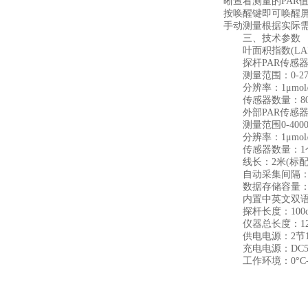
晰查看测量的PAR
按唤醒键即可唤醒屏
手动测量根据实际
三、技术参数
叶面积指数(LAI
探杆PAR传感
测量范围：0-2700
分辨率：1μmol/
传感器数量：8
外部PAR传感
测量范围0-4000μm
分辨率：1μmol/
传感器数量：1
线长：2米(标配
自动采集间隔：1
数据存储容量：1
内置中英文双语
探杆长度：100c
仪器总长度：128
供电电源：2节186
充电电源：DC5V,
工作环境：0°C-6