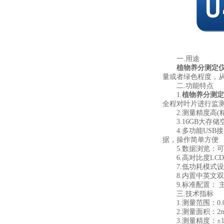
一.用途
植物养分测定
量或者绿色程度，
二.功能特点
1.
植物养分测定
全程对叶片进行监
2.测量精度高(精度：±
3.16GB大存储
4.多功能USB
据，操作简单方便
5.数据浏览：可
6.高对比度LC
7.低功耗模式设
8.内置中英文双
9.标准配置： 
三.技术指标
1.测量范围：0.0-9
2.测量面积：2m
3.测量精度：±1.0