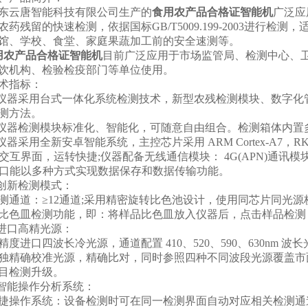
云唐智能科技有限公司生产的
食用农产品合格证智能机
广泛应
农药残留的快速检测，依据国标GB/T5009.199-2003进行
馆、学校、食堂、家庭果蔬加工前的安全速测等。
用农产品合格证智能机
目前广泛应用于市场监管局、检测中心、
饮机构、检验检疫部门等单位使用。
指标：
器采用台式一体化系统检测技术，新型农残检测模块、数字化
测方法。
器检测模块标准化、智能化，可随意自由组合。检测箱体内置
器采用全新安卓智能系统，主控芯片采用 ARM Cortex-A7，RK
I交互界面，运转快捷;仪器配备无线通信模块： 4G(APN)通讯模
5接口能以多种方式实现数据保存和数据传输功能。
创新检测模式：
道：≥12通道;采用精密旋转比色池设计，使用同芯片同光源
比色皿检测功能，即：将样品比色皿放入仪器后，点击样品检测
进口高精光源：
进口四波长冷光源，通道配置 410、520、590、630nm
独精确校准光源，精确比对，同时参照四种不同波段光源
覆盖市
目检测升级。
智能操作分析系统：
作系统：设备检测时可在同一检测界面自动对应相关检测通道一