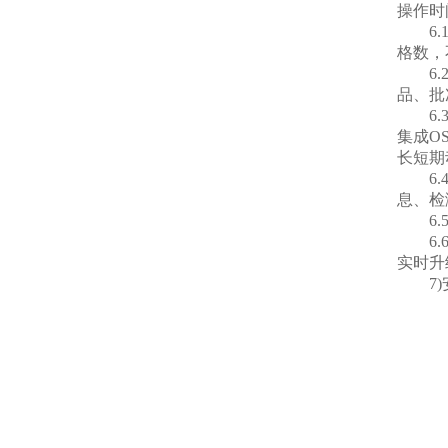
操作时
6.1
格数，
6.2
品、批
6.3
集成O
长短期
6.4
息、检
6.5
6.6
实时升
7)安