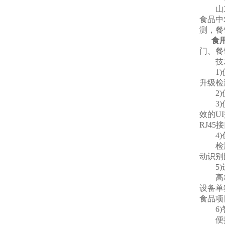
山东
食品中
测，餐
食
门、餐
技术
1)仪
升级检
2)仪
3)仪
效的U
RJ4
4)
检测通
动识别
5)
高精度
设备单
食品项
6)
便捷操