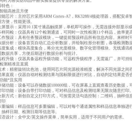
，同时为各类纺织品甲醛实验室提供专业的解决方案。
特色：
能高效且方便
片：主控芯片采用ARM Cortex-A7，RK3288/4核处理器，搭
用方便，性能更强。
显示：采用10.1英寸液晶触摸屏，单机即可操作，无需连接外部显示
同检：仪器具有12个检测通道，可同时一次性检测11个样品，效率更
预设：具有任务预设模块，一键提前预设样品所有信息内容。来样时可
分析：设备首页自动汇总分析数据，并绘制柱形分析图，各项检测数据
集成：模块高度集合，将分光光度模块、数字化管理模块、无线通讯模
现数据共享，方便后期进行数据分析与统计。
升级：仪器具备远程升级功能，可远程升级程序，无需返厂，并可持续
测精准且直观
：精密旋转比色池，使用同芯片同光源校准精度，解决不同光源之间存
直观：仪器自动对检测结果与国标限值进行对比，自动判定结果是否合
能*且实用
功能：设备可以存储数据100000组，可在屏幕上直观查看历史数据，
功能：设备自带打印功能，可对样品信息及检测结果无限次随意打印
方式：新创自定义打印方式，可按需灵活勾选控制：二维码，抽样信息
打印
编辑：样品信息可多重编辑，可以对每个通道属性和样品信息单独进行
、抽样日期、检测日期等信息等。
设计：全中文/英文操作菜单，简单实用，适用于不同用户的需求。