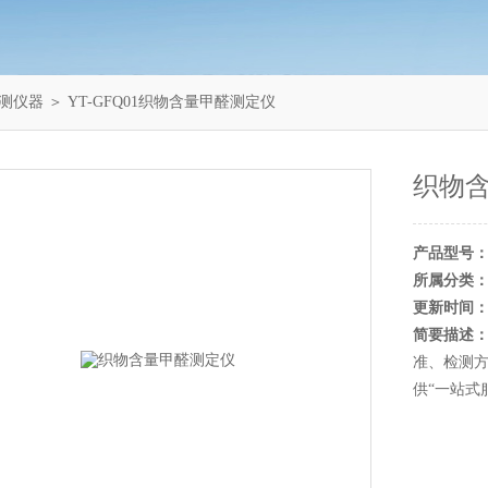
测仪器
＞ YT-GFQ01织物含量甲醛测定仪
织物
产品型号
所属分类
更新时间
简要描述
准、检测
供“一站式