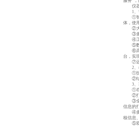
服务"
仪器
1、智
①智能芯
体，使
②大屏
③多样
④工作
⑤数据
⑥高度
台，实
⑦远程
2、检
①技术
②结果
3、功
①存储
②打印
③全新
信息的
④多重
核信息
⑤双语