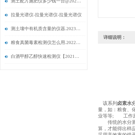
测土配方施肥仪多少钱一台@2021测土配方仪价格【详细版】在线推荐
拉曼光谱仪-拉曼光谱仪-拉曼光谱仪
测土壤中有机质含量的仪器.2023推荐云唐新品
详细说明：
粮食真菌毒素检测仪怎么用.2022云唐推荐.新型粮食真菌毒素检测仪
白酒甲醇乙醇快速检测仪【2021精选厂商】@-白酒甲醇乙醇快速检测仪
该系列
卤素水
量，如：粮食、
业等等;
工作原
传统的水分测定
算，才能得出样
采用高效率的烘