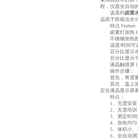
程，仪器全自动
该系列
卤素
远高于烘箱法水
特点 Feature
卤素灯加热 Halogen
不锈钢加热腔体 Stain
温度/时间可调 Temper
百分比显示水分含量 The
百分比显示干燥余量 The
液晶触摸屏 LCD with
操作步骤：
首先，将需要
其次，盖上加热
定在液晶显示屏
特点：
1、无需安装、
2、无需培训，
3、测定时间短
4、加热均匀、
5、体积小、重
6、全自动测定