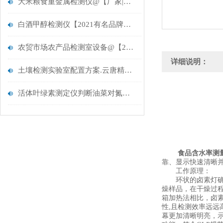
大米粮食重金属检测仪@【厂家|报价|品牌】——云唐推荐
白酒甲醇检测仪【2021有名品牌推荐】@-白酒甲醇检测仪
农贸市场农产品检测室设备@【2021新品预售厂家推荐】
详细说明：
土壤检测实验室配置方案.云唐精选.土壤检测实验室配置方案
活体叶绿素测定仪判断油菜对氮肥的需求量
食品含水率测
靠、显示快速清晰
工作原理：
环状的卤素灯确保
燥样品，在干燥过
箱加热法相比，卤
性,且检测效率远远
幕更加清晰明亮，