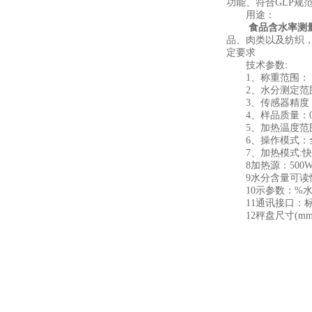
功能、符合GLP规
用途：
食品含水率测
品、肉类以及纺织
定要求
技术参数:
1、称重范围： 0.0
2、水分测定范围：0.0
3、传感器精度：0.
4、样品质量：0.3
5、加热温度范围：
6、操作模式：全
7、加热模式:快
8加热源：500
9水分含量可读性：
10示参数：%水
11通讯接口：标配
12秤盘尺寸(mm)