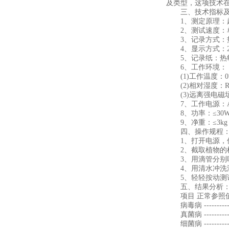
及类型，这项技术在
三、技术指标及
1、测定原理：超
2、测试速度：单项
3、记录方式：
4、显示方式：24
5、记录纸：热敏
6、工作环境：
(1)工作温度：0°-
(2)相对湿度：RH
(3)远离强电磁
7、工作电源：AC22
8、功率：≤30
9、净重：≤3kg
四、操作规程
1、打开电源，仪
2、截取植物的根
3、用滴管分别吸
4、用清水冲洗滴
5、轻轻按动测试
五、结果分析
项目 正常参照值
病毒病 --------------
真菌病 --------------
细菌病 --------------