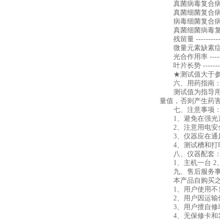
真菌病毒复合病 --------
真菌细菌复合病 --------
病毒细菌复合病 --------
真菌细菌病毒复合病 ------
残留量 --------------
微量元素缺素症 --------
光合作用率 -----------
叶片长势 -------------
★测试值大于参照
六、用药指南
测试值为指导用药
量值，否则产生药
七、注意事项
1、避免在强光
2、注意用电安全
3、仪器应在通风
4、测试槽和打
八、仪器配套
1、主机一台 2、
九、售后服务事
本产品自购买之日
1、用户使用不当
2、用户因运输保
3、用户擅自修理
4、无保修卡和