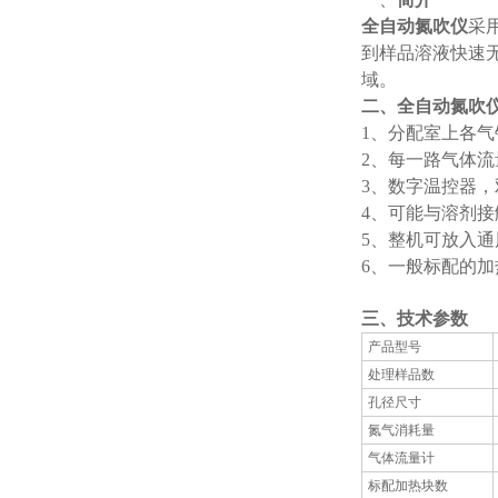
全自动氮吹仪
采
到样品溶液快速
域。
二、
全自动氮吹
1
、分配室上各气
2
、每一路气体流
3
、数字温控器，
4
、可能与溶剂接
5
、整机可放入通
6
、一般标配的加
三、
技术参数
产品型号
处理样品数
孔径尺寸
氮气消耗量
气体流量计
标配加热块数