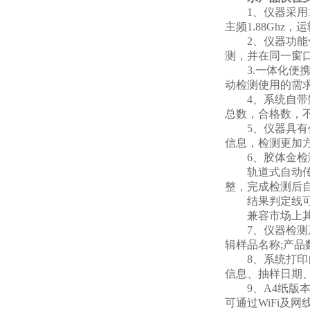
1、仪器采用10.
主频1.88Ghz
2、仪器功能包
测，并在同一窗
3.一体化便携
动检测使用的需求。仪
4、系统自带数
总数，合格数，
5、仪器具有任
信息，检测更加
6、胶体金检
轨道式自动传输
整，完成检测后
结果判定线可修
兼容市场上其他
7、仪器检测系
辑样品名称;产
8、系统打印自
信息、抽样日期
9、A4纸版本
可通过WiFi及