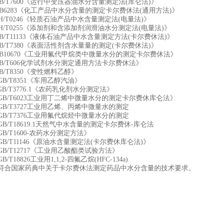
/T7600《运行中变压器油水分含量测定法(库仑法)》
6283《化工产品中水分含量的测定卡尔费休法(通用方法)》
/T0246《轻质石油产品中水含量测定法(电量法)》
/T0255《添加剂和含添加剂润滑油水分测定法(电量法)》
/T11133《液体石油产品中水含量测定方法(卡尔费休法)》
/T7380《表面活性剂含水量量的测定(卡尔费休法)》
B10670《工业用氟代甲烷类中微量水分的测定卡尔费休法》
/T606化学试剂水分测定通用方法卡尔费休法》
/T8350《变性燃料乙醇》
B/T8351《车用乙醇汽油》
B/T3776.1《农药乳化剂水分测定法》
B/T6023工业用丁二烯中微量水分的测定卡尔费休库仑法》
B/T3727工业用乙烯、丙烯中微量水的测定
B/T7376工业用氟代烷烃中微量水分的测定
B/T18619.1天然气中水含量的测定卡尔费休-库仑法
B/T1600-农药水分测定方法》
B/T11146《原油水含量测定法(卡尔费休库仑法)》
B/T12717《工业用乙酸酯类试验方法》
/T18826工业用1,1,2-四氟乙烷(HFC-134a)
符合国家药典中关于卡尔费休法测定药品中水分含量的技术要求。