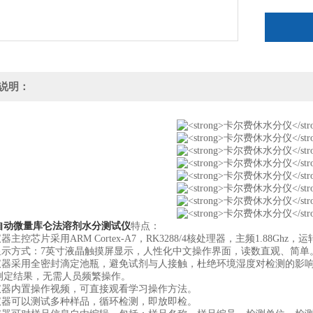
观、简单
说明：
自动微量库仑法溶剂水分测试仪
特点：
主控芯片采用ARM Cortex-A7，RK3288/4核处理器，主频1.88Gh
示方式：7英寸液晶触摸屏显示，人性化中文操作界面，读数直观、简单
器采用全密封滴定池瓶，避免试剂与人接触，杜绝环境湿度对检测的影响;
测定结果，无需人员频繁操作。
器内置操作视频，可直接观看学习操作方法。
器可以测试多种样品，循环检测，即放即检。