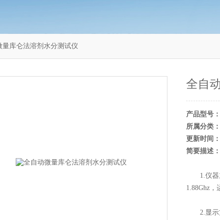
动微量库仑法溶剂水分测试仪
全自
产品型号
所属分类
更新时间
简要描述
1.仪器主控
1.88G
2.显示