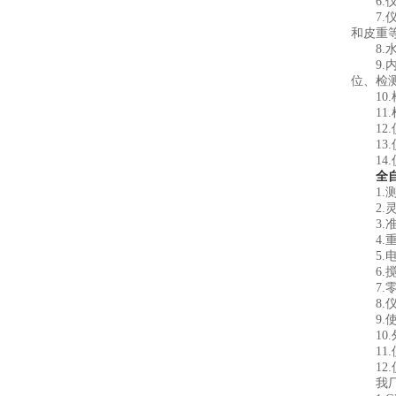
6.仪
7.仪
和皮重
8.水
9.内
位、检
10.
11.
12.
13.
14.
全
1.测量
2.灵 敏
3.准 
4.重 
5.电解
6.搅拌
7.零
8.仪
9.使用
10.外形
11.使
12.仪
我厂产