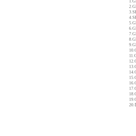
1.GB
2.GB
3.SH
4.SH
5.GB
6.GB
7.G
8.GB
9.GB
10.G
11.G
12.G
13.G
14.G
15.G
16.G
17.G
18.G
19.GB
20.