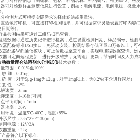
器可对样品信息自由编辑，包括：样品名称、样品编号、检测单位、检测
器可对检测样品测定信息进行设置，例如：电解电流、电解电压、微量水
等。
分检测方式可根据实际需求选择体积法或重量法。
置热敏打印机，可直接打印检测结果，并可根据需求灵活设置打印内容(
测日期等)。
样品检测结果可通过二维码扫码查看。
检测数据可通过历史记录进行检索，通过设置检测日期、样品编号、检测
仪器配备标准USB接口，免驱动安装。检测结果存储容量20万条以上，可生成
仪器配备WiFi通信模块，可上传数据至云平台，实现电脑端数据查询、浏
仪器可定向远程更新，进行升级维护，无需返厂更新，节省时间及人力成
自动微量库仑法溶剂水分测试仪
技术参数：
范围：0.01%至100%
 阈：0.01ug
确 度：对于5μg-1mg为±2μg，对于1mg以上，为0.2%(不含进样误差)
复 性：≤2%
速度：2min
速度：1-10档(可调)
点平衡时间：1min
器功率：36W
环境：温度5℃-40℃，湿度<85%
尺寸：235*270*130(mm)
用电源：12V/3A
器重量：2kg
品符合以下标准: