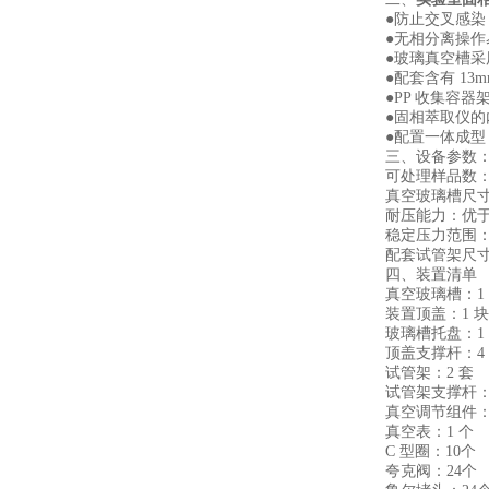
●防止交叉感染，
●无相分离操作易
●玻璃真空槽采用进
●配套含有 13mm、
●PP 收集容器架可容
●固相萃取仪的内
●配置一体成型 P
三、设备参数
可处理样品数：2
真空玻璃槽尺寸：30
耐压能力：优于 80
稳定压力范围：0-8
配套试管架尺寸：Ø1
四、装置清单
真空玻璃槽：1 
装置顶盖：1 块
玻璃槽托盘：1 
顶盖支撑杆：4 
试管架：2 套
试管架支撑杆：3
真空调节组件：1
真空表：1 个
C 型圈：10个
夸克阀：24个