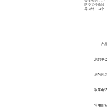
鲁尔堵头：24
防交叉传输线：2
导向针：24个
产
您的单
您的姓
联系电
常用邮