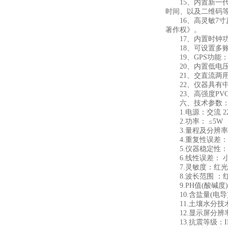
15、内置新一代高
时间、以及二维码
16、高灵敏7寸
著作权》。
17、内置时钟功
18、可设置多账
19、GPS功能
20、内置低电压
21、交直流两用
22、仪器具有中
23、高强度PV
六、技术参数
1.电源：交流 220
2.功率： ≤5W
3.量程及分辨率：0.
4.重复性误差： 小于
5.仪器稳定性：一个
6.线性误差：
7.灵敏度：红光≥4.5 ×
8.波长范围 ：红光：6
9.PH值(酸碱度)： 
10.含盐量(电导)：
11.土壤水分技术参数
12.显示屏分辨率：1
13.抗震等级：IP