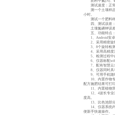
肥料中氮(N)、磷
测试速度：正常
测一个土壤样品(N
小时。
测试一个肥料样(N、
四、测试误差
土壤氮磷钾误差≤1
五、功能特点
1、Android安卓
2、采用精密旋转
3、8个旋转检测
4、采用高精度滤
5、检测过程中内
6、仪器标配wif
7、配有智慧云农
8、仪器同时具有
9、可用手机随时
10、内置作物专
配方施肥结果可打
11、内置植物营
12、4波长专业测
度高。
13、比色池部分
14、仪器系统内
便新手快速操作。