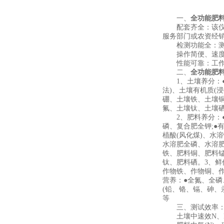
一、
全功能肥
配套齐全：该仪器
服务部门或农资经
检测功能全：测试
操作简便、速度快
性能可靠：工作稳定
二、
全功能肥
1、土壤养分：●
法)、土壤有机质(
硼、土壤铁、土壤
氟、土壤钛、土壤
2、肥料养分：●
磷、复合肥全钾;●
植酸(风化煤)、水溶
水溶肥全磷、水溶肥
铁、肥料铜、肥料
钛、肥料硒。3、鲜
作物铁、作物铜、作
营养：●全氮、全磷
(铅、铬、镉、砷、
等
三、测试效率
土壤中速效N、P