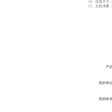
14、仪器尺寸：48×
15、主机净重：5.
产
您的单
您的姓