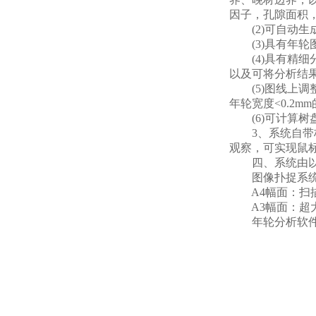
因子，孔隙面积
(2)可自动生
(3)具有年轮
(4)具有精细
以及可将分析结
(5)图线上调
年轮宽度<0.2
(6)可计算树盘
3、系统自带标
观察，可实现鼠标
四、系统由以
图像扑捉系统：
A4幅面：扫描面积
A3幅面：超大扫描
年轮分析软件