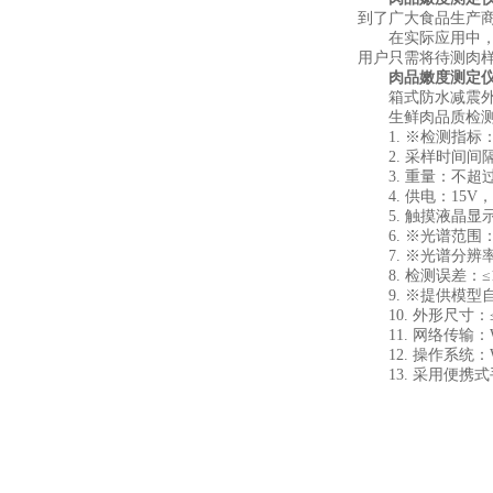
到了广大食品生产
在实际应用中，这
用户只需将待测肉
肉品嫩度测定
箱式防水减震外壳
生鲜肉品质检测仪
1. ※检测指标：蛋
2. 采样时间间隔
3. 重量：不超过
4. 供电：15V，
5. 触摸液晶显示
6. ※光谱范围：40
7. ※光谱分辨率
8. 检测误差：≤1
9. ※提供模型
10. 外形尺寸：≤38
11. 网络传输：W
12. 操作系统：W
13. 采用便携式