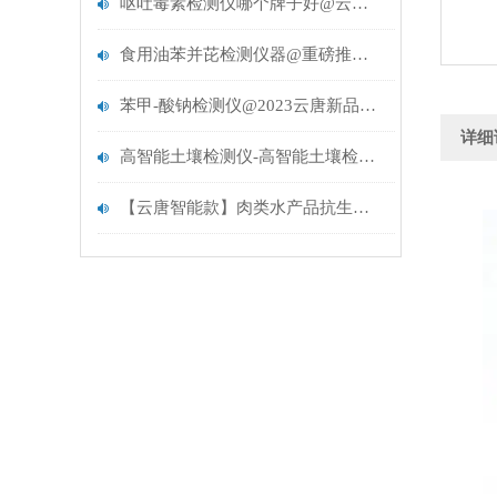
呕吐毒素检测仪哪个牌子好@云唐品牌厂家行业推荐
食用油苯并芘检测仪器@重磅推荐@新型食用油苯并芘检测仪器
苯甲-酸钠检测仪@2023云唐新品推荐
详细
高智能土壤检测仪-高智能土壤检测仪-高智能土壤检测仪-高智能土壤检测仪
【云唐智能款】肉类水产品抗生素农兽药瘦肉精食品安全快速测定仪