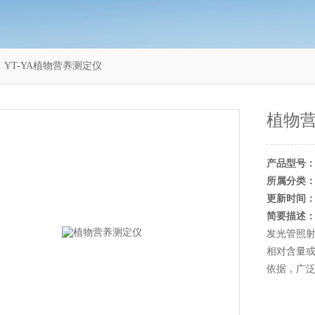
 YT-YA植物营养测定仪
植物
产品型号
所属分类
更新时间
简要描述
发光管照
相对含量
依据，广