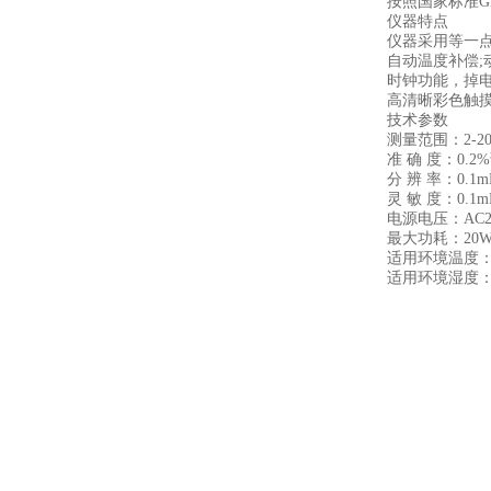
按照国家标准GB/
仪器特点
仪器采用等一点标
自动温度补偿;动
时钟功能，掉电
高清晰彩色触摸屏
技术参数
测量范围：2-200
准 确 度：0.2%读
分 辨 率：0.1m
灵 敏 度：0.1m
电源电压：AC220V
最大功耗：20
适用环境温度：10
适用环境湿度：≤8