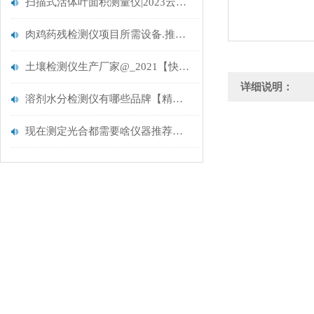
扫描式活体叶面积测量仪|2023云唐智能款推荐
肉鸡药残检测仪项目所需设备.推荐选择云唐兽药残留检测仪
土壤检测仪生产厂家@_2021【快速检测土壤专用仪器仪表厂家】
详细说明：
溶剂水分检测仪有哪些品牌【精选品牌推荐】云唐溶剂水分检测仪
现在测定光合都需要啥仪器推荐选择山东云唐厂家光合测定仪