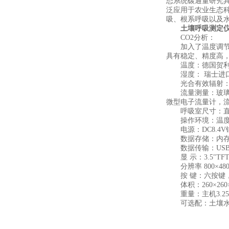
态系统碳通量研究
泛应用于农业生态
吸、根系呼吸以及
土壤呼吸测定
CO2分析：
加入了温度调节的双波
具有稳定、精度高
温度：德国贺利氏高
湿度： 瑞士进口高精
光合有效辐射：带有修正
流量测量：玻璃转子流
微型电子流量计，流量
呼吸室尺寸：直径1
操作环境：温度-20
电源：DC8.4V
数据存储：内存16
数据传输：USB
显 示：3.5"T
分辨率 800×48
按 键：六按键，
体积：260×260×
重量：主机3.25
可选配：土壤水