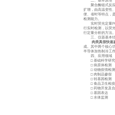
二、基本原理
聚合酶链式反应(pol
扩增，由高温变性
便、省时等特点，是
检测能力。
实时荧光定量PCR
行实时检测，以荧光
行定量分析的方法
三、仪器基本结
肉类真假快速
成。其中两个核心
半导体加热制冷工
四、应用领域
□ 基础科学研
□ 病原体检测
□ 动物疫情检
□ 肉制品掺假
□ 转基因检测
□ 食品卫生检
□ 药物开发及合
□ 基因表达
□ 水体监测