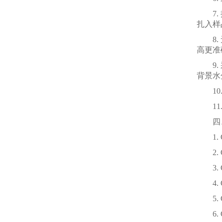
7. 
扎入样
8. 
高更准
9. 
背景水
10.
11.
四、
1. G
2. G
3. 
4. G
5. G
6. G