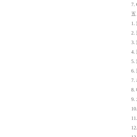
7. G
五、
1. 
2. 测
3. 测
4. 测
5. 测
6. 测
7. 相
8. 电
9. 水
10. 
11.
12.