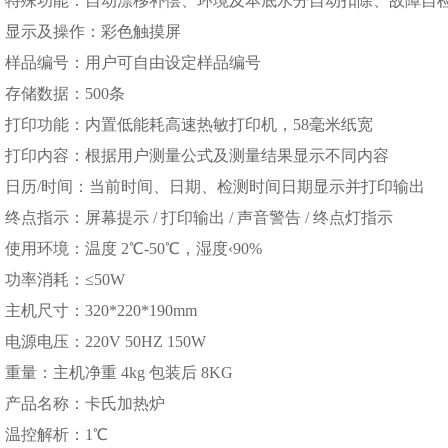
 特殊功能：自动漂移补偿、环境及本底水分自动扣除、故障自
 显示及操作：彩色触摸屏
 样品编号：用户可自由设定样品编号
 存储数据：500条
 打印功能：内置低能耗高速热敏打印机，58毫米纸宽
 打印内容：根据用户测量公式及测量结果显示不同内容
 日历/时间：当前时间、日期、检测时间日期显示并打印输出
终点指示：屏幕提示 / 打印输出 / 声音警告 / 终点灯指示
使用环境：温度 2℃-50℃，湿度‹90%
 功率消耗：≤50W
主机尺寸：320*220*190mm
电源电压：220V 50HZ 150W
重量：主机净重 4kg 包装后 8KG
 产品名称：卡氏加热炉
 温控解析：1℃