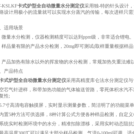
KSLKF
卡式炉型全自动微量水分测定仪
采用独-特的针头设计
路设计用极小的流量就可以实现水分蒸汽的传输，每次进样只需
适用场景
量水分检测，仪器检测精度可以达到ppm级，非常适合锂电、
品量有限的产品水分检测，20mg即可测试(取样重量根据样品
品加热有除水以外的挥发物的水分检测，常规加热失重法难以
产品特点
卡式炉型全自动微量水分测定仪
采用高精度库仑法水分测定仪与卡
空芯气针进样，和带加热功能的气体输送管路，零死体积水汽不
复性;
5.7寸高清电容触摸屏，实时显示测量参数，简洁明了的功能菜单
内置5种方法可供选择，8种计算公式方便各种样品检测，自定义样品
系统实时检测环境中的水分，精准扣除漂移，采用实时动态阻抗
最高温度300℃可以满足大部分样品检测，气流0-100ml可调，