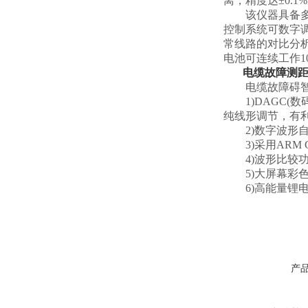
离，精度达±0.1
该仪器具备多项技
控制系统可数字
常线路的对比分
电池可连续工作1
电缆故障测
电缆故障碍智能
1)DAGC(
纯线形调节，有
2)数字波形自
3)采用ARM 
4)波形比较功
5)大屏幕彩色
6)高能量锂电
产