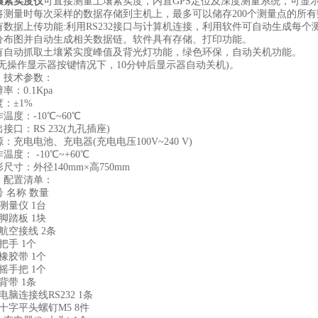
壤紧实度仪
可直接测量土壤紧实度，内置GPS定位及深度测量系统，可显
将测量时每次采样的数据存储到主机上，最多可以储存200个测量点的所有
据上传功能:利用RS232接口与计算机连接，利用软件可自动生成每个
分布图并自动生成相关数据链。软件具有存储、打印功能。
动抓取土壤紧实度峰值及背光灯功能，绿色环保，自动关机功能。
操作显示器按键情况下，10分钟后显示器自动关机)。
技术参数：
0.1Kpa
±1%
：-10℃~60℃
：RS 232(九孔插座)
电电池、充电器(充电电压100V~240 V)
： -10℃~+60℃
：外径140mm×高750mm
配置清单：
名称 数量
量仪 1台
踏板 1块
空接线 2条
手 1个
胶带 1个
手把 1个
带 1条
连接线RS232 1条
字平头螺钉M5 8件