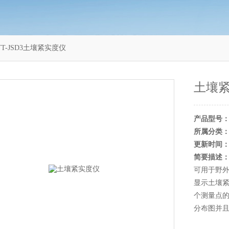
YT-JSD3土壤紧实度仪
土壤
产品型号
所属分类
更新时间
简要描述
可用于野外
显示土壤
个测量点
分布图并