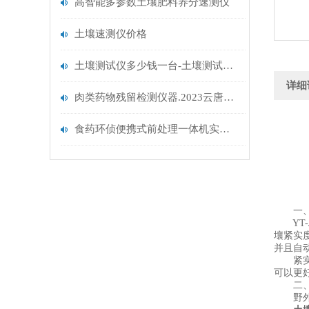
高智能多参数土壤肥料养分速测仪
土壤速测仪价格
土壤测试仪多少钱一台-土壤测试仪多少钱一台-【云唐推荐】
详细
肉类药物残留检测仪器.2023云唐新型使用仪器推荐
食药环侦便携式前处理一体机实验室仪器.云唐精选仪器推荐
一、
YT-J
壤紧实
并且自
紧实的
可以更
二、
野外便