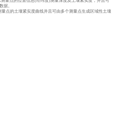
示测量点的位置信息(经纬度)测量深度及土壤紧实度，并且可
数据。
测量点的土壤紧实度曲线并且可由多个测量点生成区域性土壤