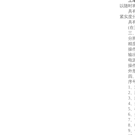
土
以随时
具有数
紧实度
具有自
(在无
三、
分辨率：
精度：
操作温度
输出接口
电源：充
操作温度
外形尺寸
四、
序号 
1、测
2、脚
3、航
4、把
5、橡
6、摇
7、背
8、电脑
9、十