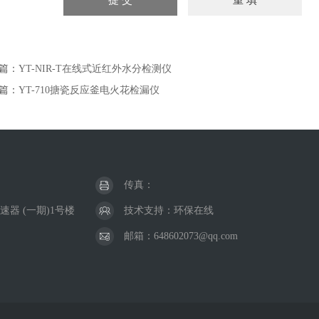
篇：
YT-NIR-T在线式近红外水分检测仪
篇：
YT-710搪瓷反应釜电火花检漏仪
传真：
器 (一期)1号楼
技术支持：
环保在线
邮箱：648602073@qq.com