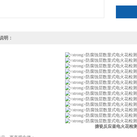
说明：
搪瓷反应釜电火花检