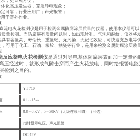
针显示，更直观方便；
用一体化高压发生器，克服静电现象；
能稳定可靠，行业应用广；声光报警；
适用于野外作业。
点
b710直流电火花检测仪是用于检测金属防腐涂层质量的仪器，使用本仪器
行质量检测。当防腐层有质量问题时，如出现针孔、气泡和裂纹，仪器将
池具有容量高、寿命长、重量轻、无污染、无记忆效应，可快速充放电等
定，可用于化工、石油、橡胶、搪瓷等行业，是用来检测金属防腐涂层质
理
瓷反应釜电火花检测仪
是通过对导电基体防腐层表面加一定量的
高压经过时，就形成气隙击穿而产生火花放电，同时给报警电路
层检测之目的。
数
YT-710
度
0.1～15㎜
压
0.8～6 KV，5～30KV（无级连续可调）（可选）
指针显示电压、声光报警
DC·12V