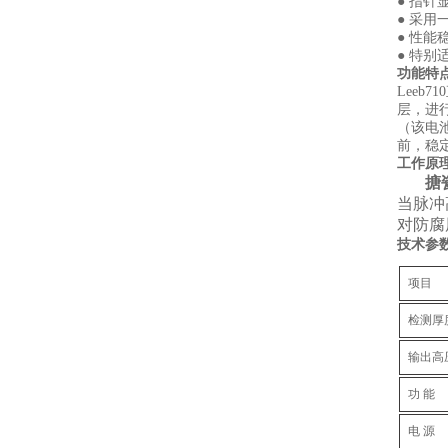
● 指
● 采
● 性
● 特别
功能特
Lee
层，进
（该电
前，稳
工作原
搪
当脉冲
对防腐
技术参
项目
检测厚
输出高
功 能
电 源