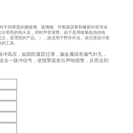
可以对不同厚度的搪玻璃、玻璃钢、环氧煤沥青和橡胶衬里等涂
发出明亮的电火花，同时声音报警。由于是用镍氢电池供电
优点，是理想的产品。），故适用于野外作业。该仪器设计靠
量的工具。
脉冲高压，如因防腐层过薄，漏金属或有漏气针孔，
送去一脉冲信号，使报警器发出声响报警，从而达到