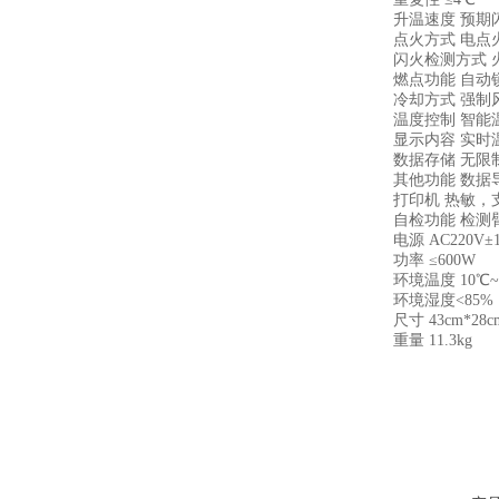
升温速度 预期闪点56
点火方式 电点
闪火检测方式 
燃点功能 自动
冷却方式 强制
温度控制 智能
显示内容 实时温
数据存储 无限制
其他功能 数据导
打印机 热敏，支
自检功能 检测臂
电源 AC220V±10
功率 ≤600W
环境温度 10℃~
环境湿度<85%
尺寸 43cm*28cm
重量 11.3kg