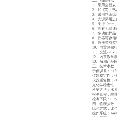
二、功能特点
1、采用全新安卓7
2、10.1英寸
3、采用精密比色
4、光源采用进口
5、支持10mm、
6、具有无线通讯功
7、多功能样品管
8、仪器可存储8
9、仪器带有监管
10、内置热敏行式
11、交流220V
12、内置教学演
13、后期产品固
三、技术参数
示值误差：≤±5
仪器稳定性：<0.
仪器重复性：<0.
光化学稳定性：20mi
检测方法：水质高锰酸
检测量程：酸性0-25m
检测下限：0.25m
四、物理参数
比色方式：比色管(1
操作系统：Androi