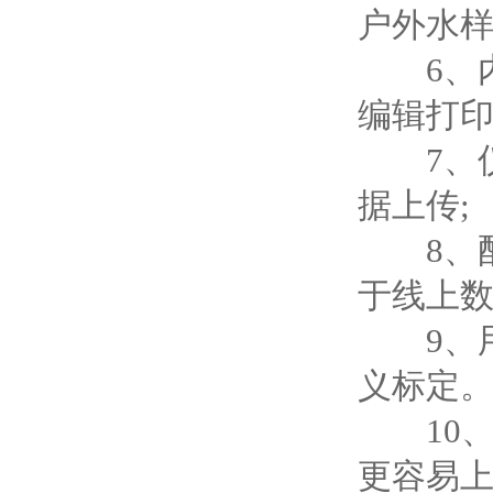
户外水
6、内
编辑打
7、仪器
据上传;
8、配
于线上数
9、用
义标定
10、
更容易