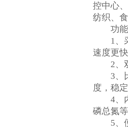
控中心
纺织、
功能
1、采用
速度更
2、双
3、比色
度，稳定
4、内
磷总氮
5、便