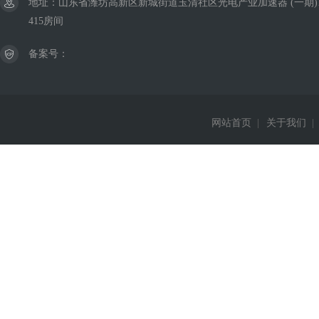
地址：山东省潍坊高新区新城街道玉清社区光电产业加速器 (一期)
415房间
备案号：
网站首页
|
关于我们
|