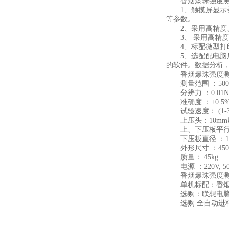
香烟爆珠强度测
1、触摸屏显示器
等参数。
2、采用高精度、
3、 采用高精度
4、标配微型打印
5、选配配电脑后
的软件。数据分析
香烟爆珠强度测
测量范围 ：500 N(1
分辨力 ：0.01N
准确度 ：±0.5
试验速度： (1-300
上压头：10mm
上、下压板平行：<
下压板直径 ：10
外形尺寸 ：450*4
质量： 45kg
电源 ：220V, 50
香烟爆珠强度测
单机标配：香烟爆
选购：联想电脑,
选购:全自动进料