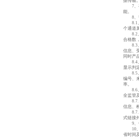
据传输
7、存
能。
8、智
8.1
个通道
8.2
合格数
8.3
信息、
同时产
8.4
显示判
8.5
编号、
率。
8.6
全监管
8.7
信息、
8.7
式链接
9、供
10、
省时间