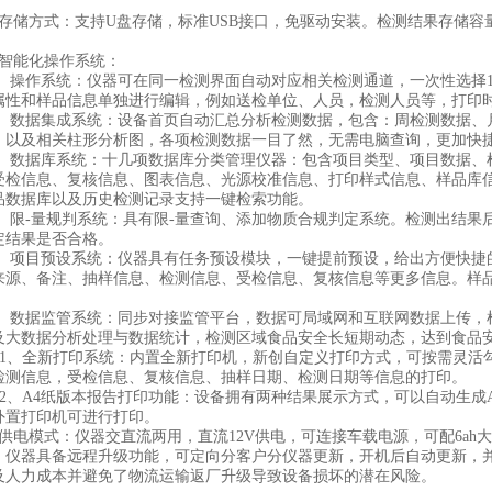
。
储方式：支持U盘存储，标准USB接口，免驱动安装。检测结果存储容量2
能化操作系统：
、操作系统：仪器可在同一检测界面自动对应相关检测通道，一次性选择1
属性和样品信息单独进行编辑，例如送检单位、人员，检测人员等，打印
、数据集成系统：设备首页自动汇总分析检测数据，包含：周检测数据、
，以及相关柱形分析图，各项检测数据一目了然，无需电脑查询，更加快
、数据库系统：十几项数据库分类管理仪器：包含项目类型、项目数据、
受检信息、复核信息、图表信息、光源校准信息、打印样式信息、样品库
品数据库以及历史检测记录支持一键检索功能。
、限-量规判系统：具有限-量查询、添加物质合规判定系统。检测出结果
定结果是否合格。
、项目预设系统：仪器具有任务预设模块，一键提前预设，给出方便快捷
来源、备注、抽样信息、检测信息、受检信息、复核信息等更多信息。样
、数据监管系统：同步对接监管平台，数据可局域网和互联网数据上传，
及大数据分析处理与数据统计，检测区域食品安全长短期动态，达到食品
.1、全新打印系统：内置全新打印机，新创自定义打印方式，可按需灵活
检测信息，受检信息、复核信息、抽样日期、检测日期等信息的打印。
.2、A4纸版本报告打印功能：设备拥有两种结果展示方式，可以自动生成A
外置打印机可进行打印。
电模式：仪器交直流两用，直流12V供电，可连接车载电源，可配6ah
仪器具备远程升级功能，可定向分客户分仪器更新，开机后自动更新，并
及人力成本并避免了物流运输返厂升级导致设备损坏的潜在风险。