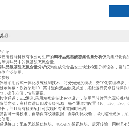
说明：
介绍
唐智能科技有限公司生产的
调味品氨基酸态氮含量分析仪
为集成化食
油等调味品中的氨基酸态氮含量。
调味品氨基酸态氮含量分析仪
为集成化食品安全快速检测分析设备，目前
单位广泛使用。
参数
器采用台式一体化系统检测技术，将分光光度模块、数字化管理模块、
屏幕：仪器采用10.1英寸竖向液晶触摸屏显，搭配运行安卓智能操作系统，主控
8Ghz，操作方便，性能更强。
测通道：≥12通道;采用精密旋转比色池设计，使用同芯片同光源校准精
光源：高精度进口四波长冷光源，每个通道均配置 410、520、590、
4波长，并且所有检测项目可实现所有通道同时检测。
备可一键校准，自动保存校准数据，自动对比校验，得到精准光源，采用
次使用。
讯接口：配备无线通信模块、4G(APN)通讯模块、蓝牙传输，同时具有双