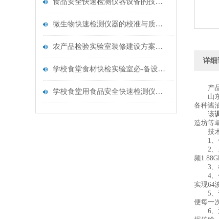
食品安全快速检测仪器设备的技术演进与应用场景
微生物快速检测仪器的校准与质控：保证结果准确性的黄金法则
农产品检验实验室装修建设方案仪器配置清单@云唐仪器
详细
学校食堂食材快检实验室必-备设备清单【云唐仪器推荐】
产品
学校食堂用食品安全快速检测仪器【行业推荐】云唐食品安全检测仪
山东云
各种酱
该
造坊等
技术
1、仪
2、显示
频1.8
3、检
4、仪器
实现6
5、设
便每一
6、通