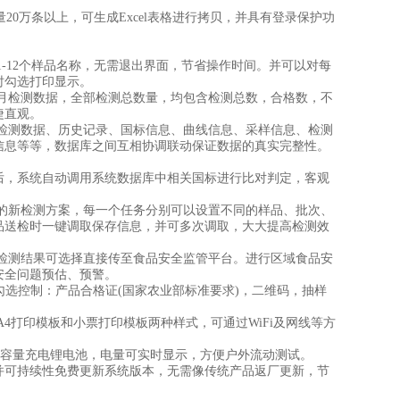
0万条以上，可生成Excel表格进行拷贝，并具有登录保护功
-12个样品名称，无需退出界面，节省操作时间。并可以对每
时勾选打印显示。
月检测数据，全部检测总数量，均包含检测总数，合格数，不
捷直观。
检测数据、历史记录、国标信息、曲线信息、采样信息、检测
信息等等，数据库之间互相协调联动保证数据的真实完整性。
后，系统自动调用系统数据库中相关国标进行比对判定，客观
的新检测方案，每一个任务分别可以设置不同的样品、批次、
品送检时一键调取保存信息，并可多次调取，大大提高检测效
检测结果可选择直接传至食品安全监管平台。进行区域食品安
安全问题预估、预警。
勾选控制：产品合格证(国家农业部标准要求)，二维码，抽样
4打印模板和小票打印模板两种样式，可通过WiFi及网线等方
大容量充电锂电池，电量可实时显示，方便户外流动测试。
可持续性免费更新系统版本，无需像传统产品返厂更新，节