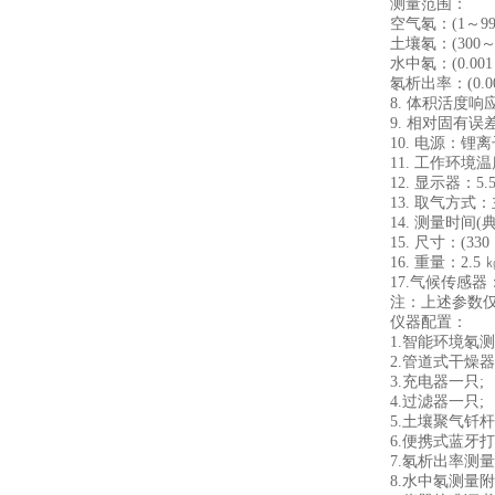
测量范围：
空气氡：(1～99999
土壤氡：(300～9999
水中氡：(0.001～10
氡析出率：(0.001～10
8. 体积活度响应年
9. 相对固有误差：
10. 电源：锂离子充电
11. 工作环境温度：
12. 显示器：5.
13. 取气方式：主
14. 测量时间(典型条
15. 尺寸：(330 × 2
16. 重量：2.5
17.气候传感器：温度
注：上述参数仅为
仪器配置：
1.智能环境氡测
2.管道式干燥器
3.充电器一只;
4.过滤器一只;
5.土壤聚气钎杆一
6.便携式蓝牙打
7.氡析出率测量附
8.水中氡测量附件