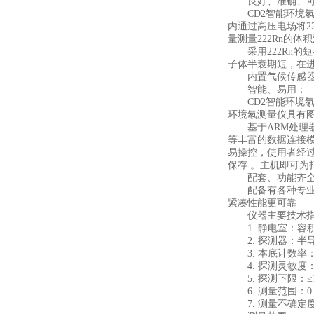
良好、准确、可
CD2智能环境氡测
内通过高压电场将22
量测量222Rn的体
采用222Rn的短
子体半衰期短，在进
内置气候传感器，
智能、易用：
CD2智能环境氡测
环境氡测量仪具有
基于ARM处理器与An
等丰富的数据连接
易操控，使用者经
保存 。主机即可为
配套、功能齐全
配备有各种专业附
紧凑性能更可靠
仪器主要技术指
1. 静电室：容积70
2. 探测器：半导体
3. 本底计数率：≤0.
4. 探测灵敏度：0.2 
5. 探测下限：≤1Bq/m
6. 测量范围：0.1～25
7. 测量不确定度：≤1