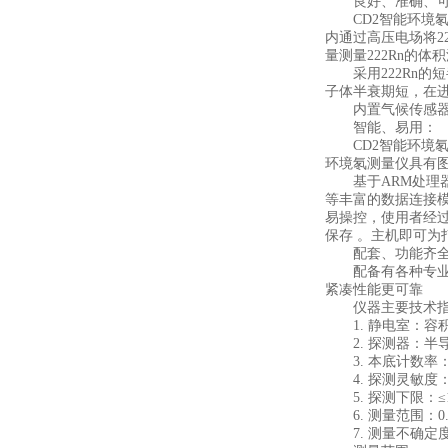
良好、准确、可
CD2智能环境氡测
内通过高压电场将22
量测量222Rn的体
采用222Rn的短
子体半衰期短，在进
内置气候传感器，
智能、易用：
CD2智能环境氡测
环境氡测量仪具有
基于ARM处理器与An
等丰富的数据连接
易操控，使用者经
保存 。主机即可为
配套、功能齐全
配备有各种专业附
紧凑性能更可靠
仪器主要技术指
1. 静电室：容积70
2. 探测器：半导体
3. 本底计数率：≤0.
4. 探测灵敏度：0.2 
5. 探测下限：≤1Bq/m
6. 测量范围：0.1～25
7. 测量不确定度：≤1