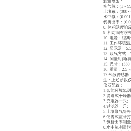
测量范围：
空气氡：(1～99999
土壤氡：(300～9999
水中氡：(0.001～10
氡析出率：(0.001～10
8. 体积活度响应年
9. 相对固有误差：
10. 电源：锂离子充电
11. 工作环境温度：
12. 显示器：5.
13. 取气方式：主
14. 测量时间(典型条
15. 尺寸：(330 × 2
16. 重量：2.5
17.气候传感器：温度
注：上述参数仅为
仪器配置：
1.智能环境氡测
2.管道式干燥器
3.充电器一只;
4.过滤器一只;
5.土壤聚气钎杆一
6.便携式蓝牙打
7.氡析出率测量附
8.水中氡测量附件