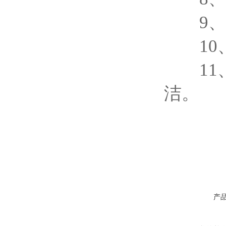
9、防
10、
11、
洁。
产