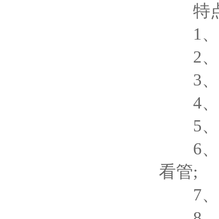
特点
1、无
2、无
3、测
4、加
5、体
6、全
看管;
7、用
8、德