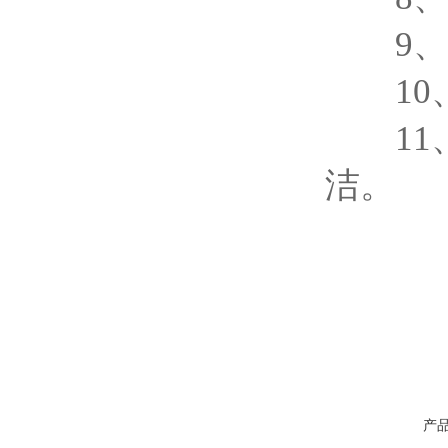
9、防
10、
11、
洁。
产