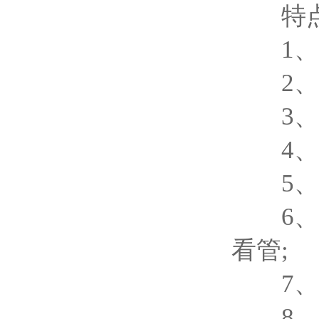
特点
1、无
2、无
3、测
4、加
5、体
6、全
看管;
7、用
8、德