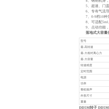
4、钢制机身
5、超速、门
6、专有气流
7、0-9档1
8、可适配5ml
9、点动功能
落地式大容量
型号
最-高转速
最-大相对离心力
最-大容量
转速精度
定时范围
电源
功率
整机噪声
外形尺寸
重量
DD5M转子 DD5M 