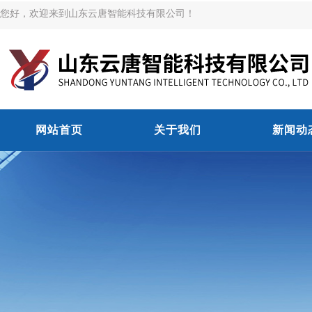
您好，欢迎来到山东云唐智能科技有限公司！
网站首页
关于我们
新闻动