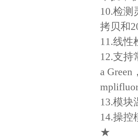
10.检
拷贝和2
11.线
12.支
a Gree
mpliflu
13.模块
14.操
★