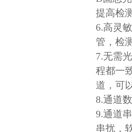
提高检
6.高
管，检
7.无
程都一
道，可
8.通道
9.通
串扰，