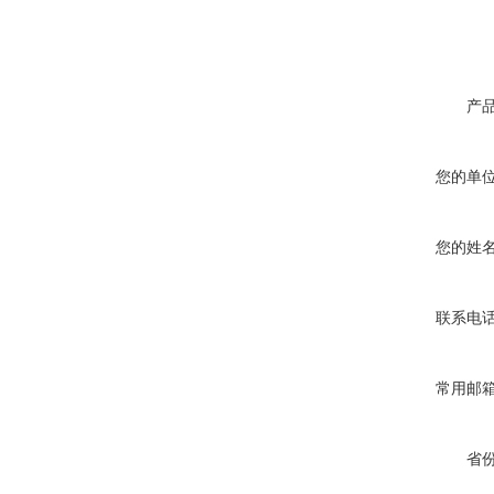
产
您的单
您的姓
联系电
常用邮
省