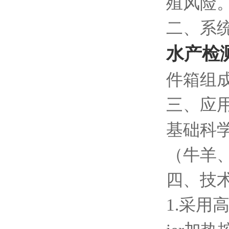
殖风险
二、系
水产检
件箱组
三、应
基础科
（牛羊
四、技
1.采用