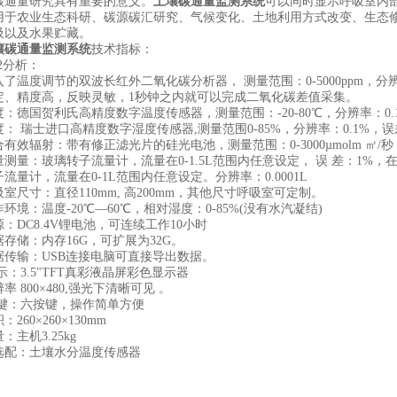
碳通量研究具有重要的意义。
土壤碳通量监测系统
可以同时显示呼吸室内
用于农业生态科研、碳源碳汇研究、气候变化、土地利用方式改变、生态
吸以及水果贮藏。
壤碳通量监测系统
技术指标：
分析：
度调节的双波长红外二氧化碳分析器， 测量范围：0-5000ppm，分辨率
定、精度高，反映灵敏，1秒钟之内就可以完成二氧化碳差值采集。
国贺利氏高精度数字温度传感器，测量范围：-20-80℃，分辨率：0.1℃
瑞士进口高精度数字湿度传感器,测量范围0-85%，分辨率：0.1%，误差
辐射：带有修正滤光片的硅光电池，测量范围：0-3000µmolm ㎡/秒 ,精度<
：玻璃转子流量计，流量在0-1.5L范围内任意设定， 误 差：1%，在0.2
流量计，流量在0-1L范围内任意设定。分辨率：0.0001L
寸：直径110mm, 高200mm，其他尺寸呼吸室可定制。
：温度-20℃—60℃，相对湿度：0-85%(没有水汽凝结)
DC8.4V锂电池，可连续工作10小时
储：内存16G，可扩展为32G。
输：USB连接电脑可直接导出数据。
3.5"TFT真彩液晶屏彩色显示器
800×480,强光下清晰可见 。
：六按键，操作简单方便
60×260×130mm
机3.25kg
：土壤水分温度传感器