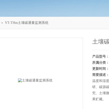
＞ YT-THm土壤碳通量监测系统
土壤
产品型号
所属分类
更新时间
简要描述
温度和湿
研、碳源
究、土壤
果贮藏。