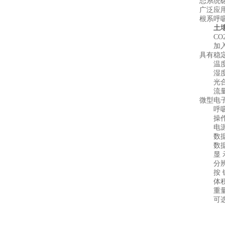
态系统
广泛应
根系呼
土
CO2
加入了温
具有稳
温度：德
湿度： 
光合有效
流量测量
微型电子
呼吸室尺
操作环境
电源：
数据存
数据传
显 示：
分辨率 
按 键
体积：2
重量：主
可选配