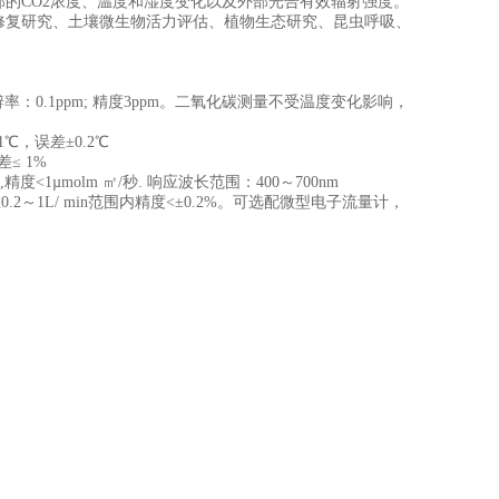
部的CO2浓度、温度和湿度变化以及外部光合有效辐射强度。
修复研究、土壤微生物活力评估、植物生态研究、昆虫呼吸、
：0.1ppm; 精度3ppm。二氧化碳测量不受温度变化影响，
，误差±0.2℃
≤ 1%
1µmolm ㎡/秒. 响应波长范围：400～700nm
～1L/ min范围内精度<±0.2%。可选配微型电子流量计，