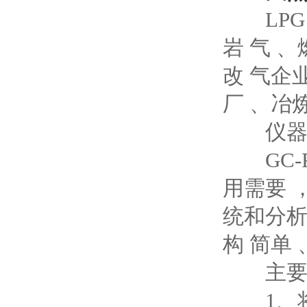
LPG L
岩 气 
改 气企业
厂 、冶
仪器
GC-R
用需要 
统和分析
构 简单
主要特
1、将高