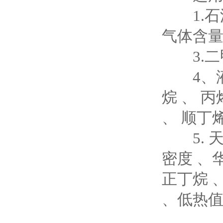
1.石油
气体含量
3.二
4、液化
烷 、 丙
、 顺丁
5. 天
密度 、华
正丁烷 
、低热值