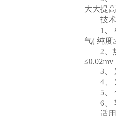
大大提高
技术指
1、 柱箱
气( 纯度≥9
2、热导检
≤0.02mv
3、 定性
4、 定
5、 仪器
6、 输
适用