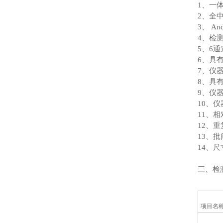
1、一
2、全
3、 A
4、检
5、6
6、具
7、仪
8、具
9、仪器
10、
11、相
12、重
13、批
14、尺寸
三、检
项目名