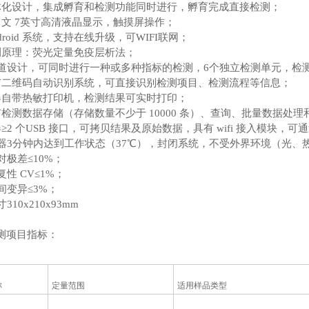
体化设计，集成孵育和检测功能同时进行，孵育完成直接检测；
中文 7英寸高清液晶显示，触摸屏操作；
ndroid 系统，支持在线升级，可WIFI联网；
测原理：荧光定量免疫层析法；
通道设计，可同时进行一种或多种指标的检测，6个独立检测单元，检
有二维码自动识别系统，可直接识别检测项目、检测流程等信息；
器自带热敏打印机，检测结果可实时打印；
有检测数据存储（存储数量不少于 10000 条）、查询、批量数据处
≥2 个USB 接口，可拷贝结果及原始数据，具有 wifi 接入模块，
仪器3分钟内达到工作状态（37℃），封闭系统，不受外界环境（光、热
对极差≤10%；
复性 CV≤1%；
间变异≤3%；
310x210x93mm
测项目指标：
称
定量范围
适用样品类型