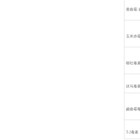
黄曲霉-
玉米赤
呕吐毒
伏马毒
赭曲霉
T-2毒素