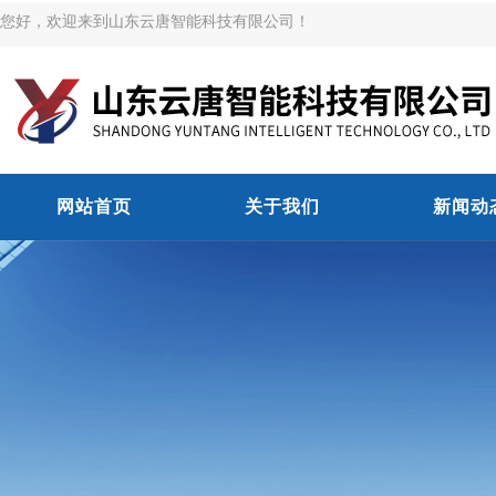
您好，欢迎来到山东云唐智能科技有限公司！
网站首页
关于我们
新闻动