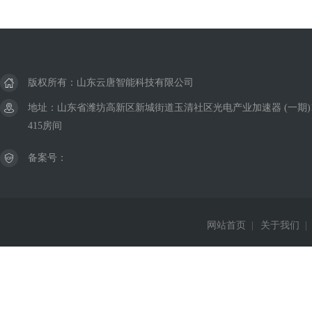
版权所有：山东云唐智能科技有限公司
地址：山东省潍坊高新区新城街道玉清社区光电产业加速器 (一期)
415房间
备案号：
网站首页
|
关于我们
|