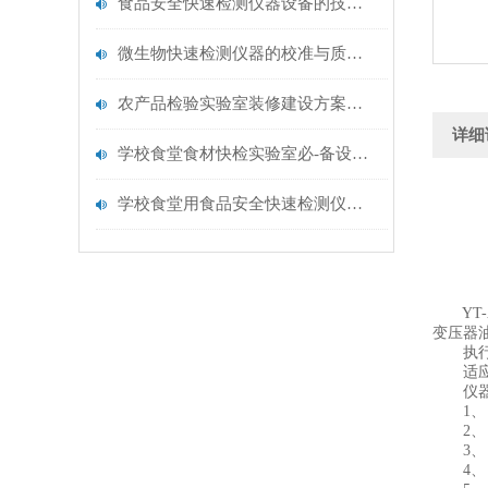
食品安全快速检测仪器设备的技术演进与应用场景
微生物快速检测仪器的校准与质控：保证结果准确性的黄金法则
农产品检验实验室装修建设方案仪器配置清单@云唐仪器
详细
学校食堂食材快检实验室必-备设备清单【云唐仪器推荐】
学校食堂用食品安全快速检测仪器【行业推荐】云唐食品安全检测仪
YT-A
变压器
执行
适应标准：
仪器
1、 
2、 
3、 
4、 