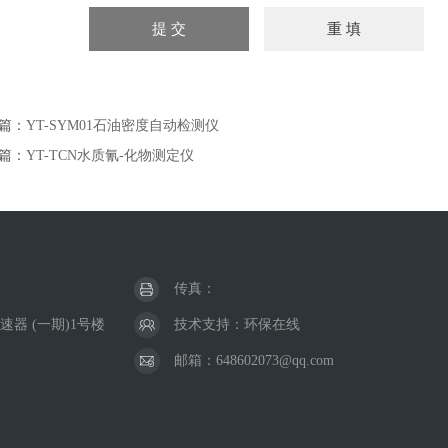
篇：
YT-SYM01石油密度自动检测仪
篇：
YT-TCN水质氰-化物测定仪
传真：
器 (一期)1号楼
技术支持：
环保在线
邮箱：648602073@qq.com