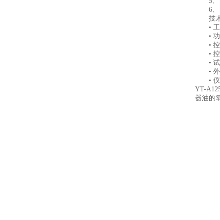
5、 
6、 
技术
• 工作
• 功 
• 控
• 控温
• 试
• 外形
• 仪器
YT-A12
器油的