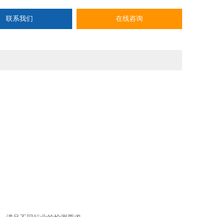
度双向柱塞泵取样方式，进样速度可调，取样体积精度高
联系我们
在线咨询