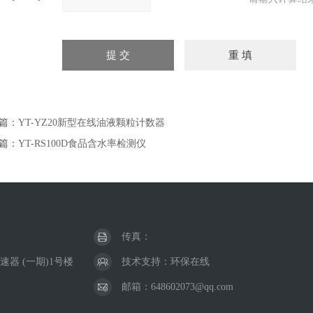
篇：
YT-YZ20新型在线油液颗粒计数器
篇：
YT-RS100D食品含水率检测仪
传真：
器 (一期)1号楼
技术支持：
环保在线
邮箱：648602073@qq.com