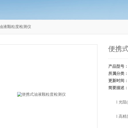
携式油液颗粒度检测仪
便携
产品型号
所属分类
更新时间
简要描述
l 光阻(
l 高精