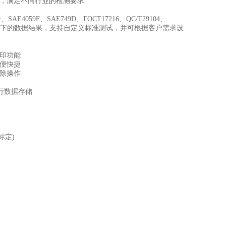
，满足不同行业的检测要求
c、SAE4059F、SAE749D、ГOCT17216、QC/T29104、
有内置标准下的数据结果，支持自定义标准测试，并可根据客户需求设
印功能
便快捷
除操作
行数据存储
)标定)