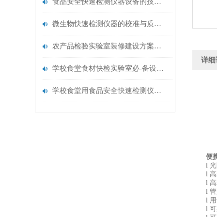
食品安全快速检测仪器设备的技术演进与应用场景
微生物快速检测仪器的校准与质控：保证结果准确性的黄金法则
农产品检验实验室装修建设方案仪器配置清单@云唐仪器
详细
学校食堂食材快检实验室必-备设备清单【云唐仪器推荐】
学校食堂用食品安全快速检测仪器【行业推荐】云唐食品安全检测仪
便
l 光
l 高
l 高
l 管
l 用
l 可