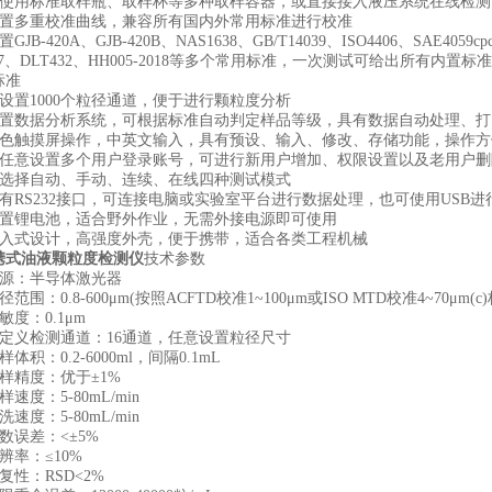
使用标准取样瓶、取样杯等多种取样容器，或直接接入液压系统在线检测
置多重校准曲线，兼容所有国内外常用标准进行校准
JB-420A、GJB-420B、NAS1638、GB/T14039、ISO4406、SAE4059cp
9737、DLT432、HH005-2018等多个常用标准，一次测试可给出所
标准
设置1000个粒径通道，便于进行颗粒度分析
置数据分析系统，可根据标准自动判定样品等级，具有数据自动处理、打
色触摸屏操作，中英文输入，具有预设、输入、修改、存储功能，操作方
任意设置多个用户登录账号，可进行新用户增加、权限设置以及老用户删
选择自动、手动、连续、在线四种测试模式
有RS232接口，可连接电脑或实验室平台进行数据处理，也可使用USB进
置锂电池，适合野外作业，无需外接电源即可使用
入式设计，高强度外壳，便于携带，适合各类工程机械
携式油液颗粒度检测仪
技术参数
源：半导体激光器
围：0.8-600μm(按照ACFTD校准1~100μm或ISO MTD校准4~70μm(c
度：0.1μm
定义检测通道：16通道，任意设置粒径尺寸
积：0.2-6000ml，间隔0.1mL
样精度：优于±1%
速度：5-80mL/min
速度：5-80mL/min
数误差：<±5%
率：≤10%
性：RSD<2%