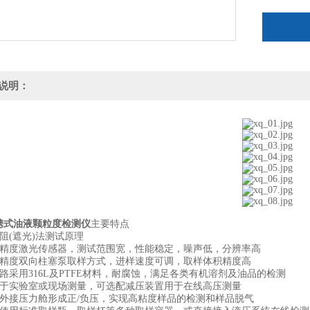
l 高精
说明：
携式油液颗粒度检测仪
主要特点
阻(遮光)法测试原理
精度激光传感器，测试范围宽，性能稳定，噪声低，分辨率高
精度双向柱塞泵取样方式，进样速度可调，取样体积精度高
路采用316L及PTFE材料，耐腐蚀，满足各类有机溶剂及油品的检测
于实验室或现场测量，可选配减压装置用于在线高压测量
外接压力舱形成正/负压，实现高粘度样品的检测和样品脱气