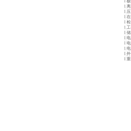
l 极限
l 离线
l 压力
l 在
l 检测
l 工作
l 储存
l 电源：
l 电池
l 电
l 外形
l 重量