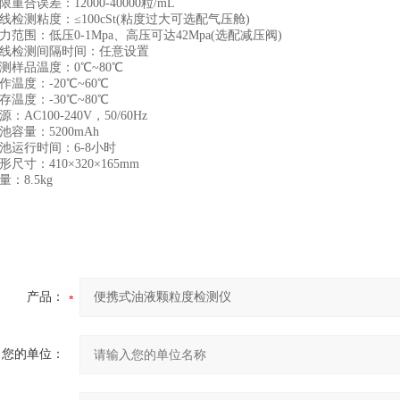
重合误差：12000-40000粒/mL
检测粘度：≤100cSt(粘度过大可选配气压舱)
范围：低压0-1Mpa、高压可达42Mpa(选配减压阀)
线检测间隔时间：任意设置
样品温度：0℃~80℃
温度：-20℃~60℃
温度：-30℃~80℃
AC100-240V，50/60Hz
容量：5200mAh
池运行时间：6-8小时
尺寸：410×320×165mm
：8.5kg
产品：
您的单位：