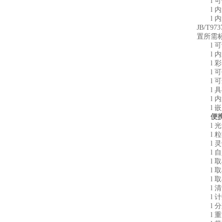
l 可
l 内
l 内置G
JB/T
置所需
l 可
l 内
l 彩
l 可
l 可
l 具
l 内
l 嵌
便
l 光
l 粒径范
l 灵敏
l 自
l 取样体
l 取
l 取样
l 清洗
l 计
l 分辨
l 重复