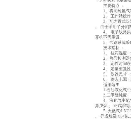
，进样阀和电脑采集
主要特点 ：
1、将高纯氢气发生
2、 工作站操作
3、配内置式双通道
。 由于采用了分割
4、 电子线路集成
开机不需重设。
5、气路系统采用
技术指标 ：
1、 柱箱温度 ：室温+
2、热导检测器(TCD)
3、 定性时间误差 ：
4、 定量重复性 ：
5、 仪器尺寸 ： 54
6、 输入电源 ：A
适用范围
1.石油液化气中二甲
3.二甲醚纯度
4、液化气中氮气 、
异戊烷 、 正戊烷等
5. 天然气/LNG
、 异戊烷及 C6+