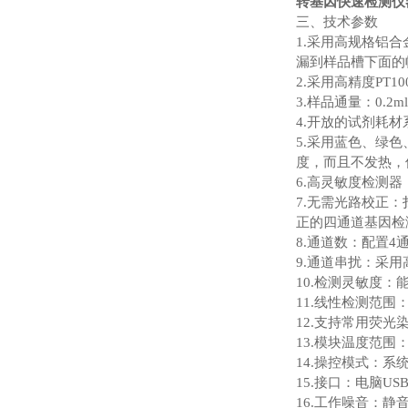
转基因快速检测仪
三、技术参数
1.采用高规格铝合
漏到样品槽下面的
2.采用高精度PT
3.样品通量：0.2m
4.开放的试剂耗材
5.采用蓝色、绿
度，而且不发热，
6.高灵敏度检测
7.无需光路校正
正的四通道基因检
8.通道数：配置4
9.通道串扰：采
10.检测灵敏度：
11.线性检测范围
12.支持常用荧光染料和探
13.模块温度范围：
14.操控模式：系
15.接口：电脑US
16.工作噪音：静