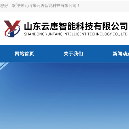
您好，欢迎来到山东云唐智能科技有限公司！
网站首页
关于我们
新闻动